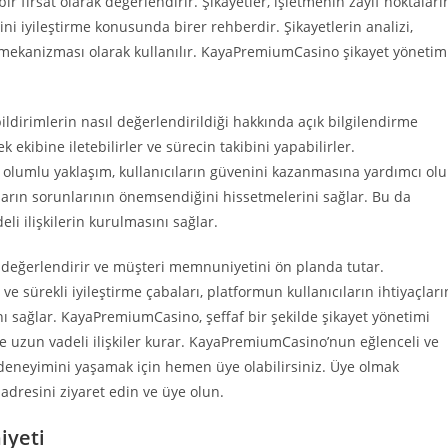
r fırsat olarak değerlendirir. Şikayetler, işletmenin zayıf noktaları
ini iyileştirme konusunda birer rehberdir. Şikayetlerin analizi,
rim mekanizması olarak kullanılır. KayaPremiumCasino şikayet yönetim
i bildirimlerin nasıl değerlendirildiği hakkında açık bilgilendirme
k ekibine iletebilirler ve sürecin takibini yapabilirler.
 olumlu yaklaşım, kullanıcıların güvenini kazanmasına yardımcı olu
ıcıların sorunlarının önemsendiğini hissetmelerini sağlar. Bu da
eli ilişkilerin kurulmasını sağlar.
k değerlendirir ve müşteri memnuniyetini ön planda tutar.
e sürekli iyileştirme çabaları, platformun kullanıcıların ihtiyaçları
 sağlar. KayaPremiumCasino, şeffaf bir şekilde şikayet yönetimi
 ve uzun vadeli ilişkiler kurar. KayaPremiumCasino’nun eğlenceli ve
s deneyimini yaşamak için hemen üye olabilirsiniz. Üye olmak
adresini ziyaret edin ve üye olun.
yeti