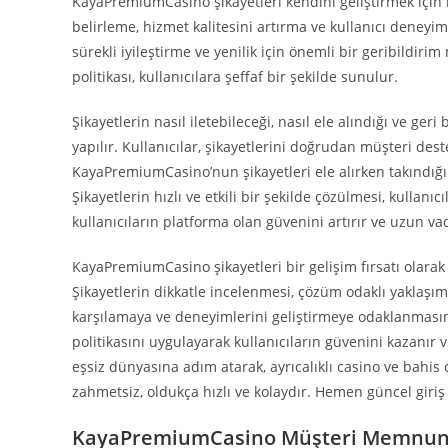
KayaPremiumCasino şikayetleri kendini geliştirmek için bi
belirleme, hizmet kalitesini artırma ve kullanıcı deneyim
sürekli iyileştirme ve yenilik için önemli bir geribildi
politikası, kullanıcılara şeffaf bir şekilde sunulur.
Şikayetlerin nasıl iletebileceği, nasıl ele alındığı ve ger
yapılır. Kullanıcılar, şikayetlerini doğrudan müşteri deste
KayaPremiumCasino’nun şikayetleri ele alırken takındığı
Şikayetlerin hızlı ve etkili bir şekilde çözülmesi, kullan
kullanıcıların platforma olan güvenini artırır ve uzun vad
KayaPremiumCasino şikayetleri bir gelişim fırsatı olara
Şikayetlerin dikkatle incelenmesi, çözüm odaklı yaklaşım v
karşılamaya ve deneyimlerini geliştirmeye odaklanmasını
politikasını uygulayarak kullanıcıların güvenini kazanır
eşsiz dünyasına adım atarak, ayrıcalıklı casino ve bahi
zahmetsiz, oldukça hızlı ve kolaydır. Hemen güncel giriş 
KayaPremiumCasino Müşteri Memnuni