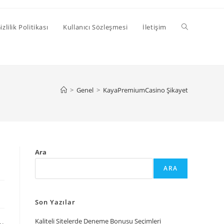
Toggle
izlilik Politikası
Kullanıcı Sözleşmesi
İletişim
website
>
Genel
>
KayaPremiumCasino Şikayet
search
Ara
ARA
Son Yazılar
Kaliteli Sitelerde Deneme Bonusu Seçimleri