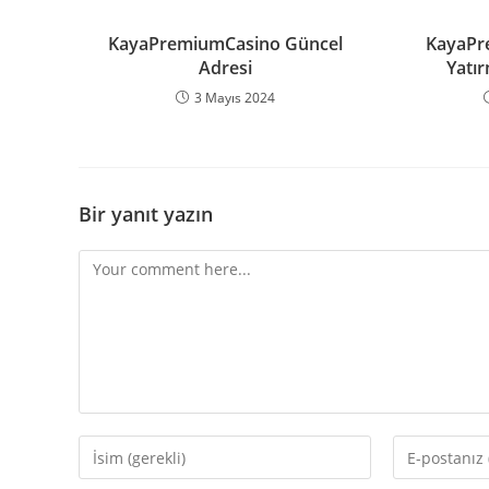
KayaPremiumCasino Güncel
KayaPr
Adresi
Yatı
3 Mayıs 2024
Bir yanıt yazın
Comment
Enter
Enter
your
your