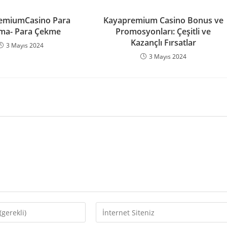
emiumCasino Para
Kayapremium Casino Bonus ve
rma- Para Çekme
Promosyonları: Çeşitli ve
Kazançlı Fırsatlar
3 Mayıs 2024
3 Mayıs 2024
Enter
your