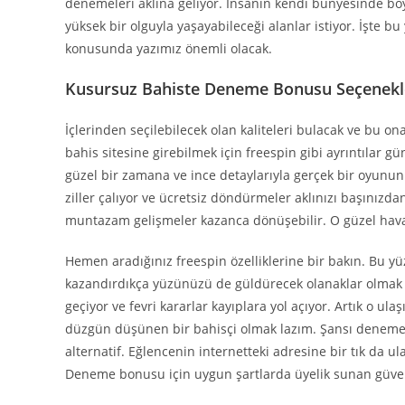
denemeleri aklına geliyor. İnsanın kendi bünyesinde böyl
yüksek bir olguyla yaşayabileceği alanlar istiyor. İşt
konusunda yazımız önemli olacak.
Kusursuz Bahiste Deneme Bonusu Seçenekl
İçlerinden seçilebilecek olan kaliteleri bulacak ve bu o
bahis sitesine girebilmek için freespin gibi ayrıntılar
güzel bir zamana ve ince detaylarıyla gerçek bir oyunu
ziller çalıyor ve ücretsiz döndürmeler aklınızı başınızdan
muntazam gelişmeler kazanca dönüşebilir. O güzel hava
Hemen aradığınız freespin özelliklerine bir bakın. Bu y
kazandırdıkça yüzünüzü de güldürecek olanaklar olmak 
geçiyor ve fevri kararlar kayıplara yol açıyor. Artık o ul
düzgün düşünen bir bahisçi olmak lazım. Şansı denemek e
alternatif. Eğlencenin internetteki adresine bir tık da 
Deneme bonusu için uygun şartlarda üyelik sunan güvenl