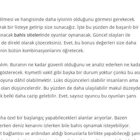
edilmesi ve hangisinde daha iyisinin olduğunu görmesi gerekecek.
rak bir listeye getirip size sunacağız. İşte bu yüzden de başarılı bir
zanacak
bahis siteleri
nde oyunlar oynanacak. Güncel olayları ile
i de direkt olarak çözeceksiniz. Evet, bu bonus değerleri size daha
tenin bütün kombinasyonlarını öğretecek.
alım. Buranın ne kadar güvenli olduğunu ve analiz ederken ne kad
österecek. Kıymetli vakit gibi başka bir durum yoktur çünkü bu ası
 oyuna dâhil olabilmektir. Lüks düşünceleri olabilir insanların ama
 olan düşüncelerdir. Bu yüzden de daha ulaşılabilir makul düzeyd
elki daha cazip gelebilir. Evet, sayısız oyuncu bu oyunları şans
ha özel bir başlangıç yapabilecekleri alanlar arıyorlar. Bazen
ken deniz kenarını izlerken bile bahis oynamak isteyebiliyor.
t bağlantısı ve ardından aldığı bonuslarla birlikte yapabileceği şan