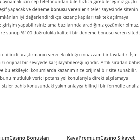
ra oynamak için cep telefonundan bile hızlıca girebileceğiniz güçlü
keşif yapacak ve
deneme bonusu verenler
siteler sayesinde sitenin
imkânları iyi değerlendirdikçe kazanç kapıları tek tek açılmaya
e girişim yapabilirsiniz ama bazılarında aradığınız çözümler olmaz.
re sunup %100 doğrulukla kaliteli bir deneme bonusu veren sited
in bilinçli araştırmanın verecek olduğu muazzam bir faydadır. İşte
 orijinal bir seviyede karşılayabileceği içindir. Artık sıradan bahi
bu etkileyici konumlarda kazanım size orijinal bir site sunabilir.
 bunu mutluluk verici potansiyel konularıyla direkt algılamaya
sizler bahis konusundaki yakın anlayışı bilinçli bir formülle analiz
iumCasino Bonusları
KayaPremiumCasino Şikayet