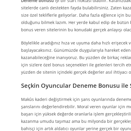
Deneme bonusu
iyi bir start noktası olabilir. Kafanızda
sitelerde canlı destekten fayda bulabilirsiniz. Zaten ka
size özel tekliflerle geliyorlar. Daha fazla eğlence için
olduğunu bilmek lazım. Her yerde kabul edip de bütün b
bonus veren sitelerinin bu konudaki gerçek anlayışı olac
Böylelikle aradığınız hıza ve uyuma daha hızlı erişecek v
başlayacaksınız. Günümüzde duygularıyla hareket eden ba
kazanabileceğine inanıyoruz. Bu yüzden de birkaç rekla
için sizlere özel bonus seçenekleri ile gelenleri tercih e
yüzden de sitenin içindeki gerçek değerler asıl ihtiyacı o
Seçkin Oyuncular Deneme Bonusu ile S
Makûs kaderi değiştirmek için şans oyunlarında deneme
şanslarını değerlendirebilir. Moral veren oyunlar için mo
başarı için yüksek değerde oranlarla işlem gerçekleştiril
kazanma umudu taşımaz ama bu milyonda bir gerçekleşen
bahisçi için artık aldatıcı oyunlar yerine gerçek bir oyun