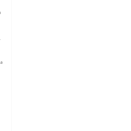
u
r
da
a