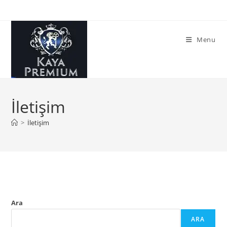
Skip
to
content
Menu
İletişim
>
İletişim
Ara
ARA